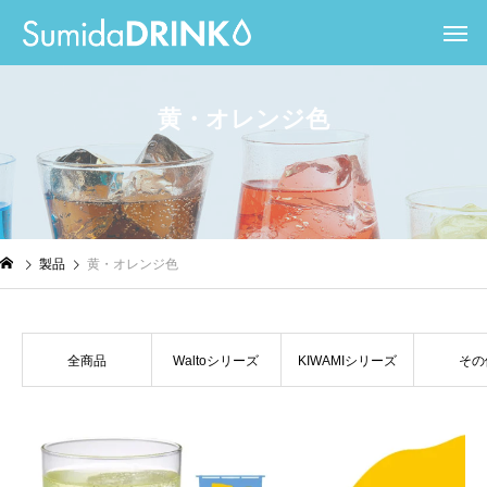
黄
・
オ
レ
ン
ジ
色
製品
黄・オレンジ色
全商品
Waltoシリーズ
KIWAMIシリーズ
その