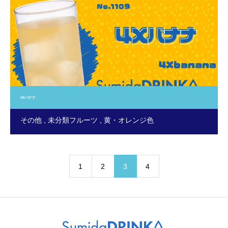
4Xバナナ
その他
未分類フルーツ
黄・オレンジ色
1
2
3
4