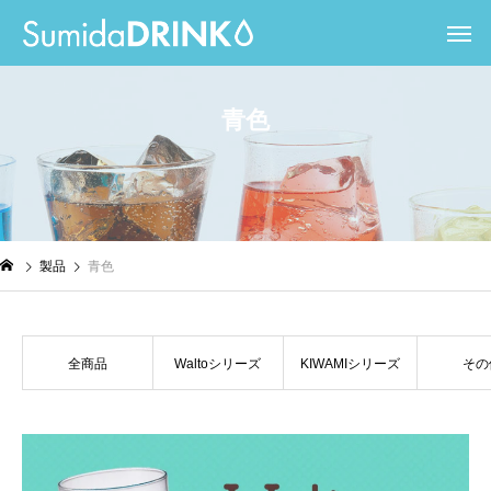
青
色
製品
青色
全商品
Waltoシリーズ
KIWAMIシリーズ
その