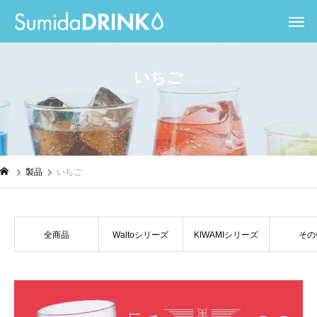
い
ち
ご
製品
いちご
全商品
Waltoシリーズ
KIWAMIシリーズ
その