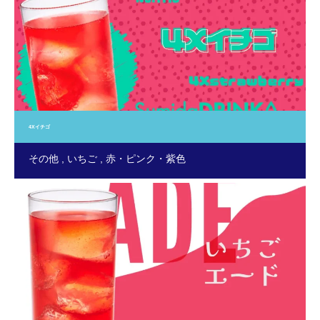
4Xイチゴ
その他
いちご
赤・ピンク・紫色