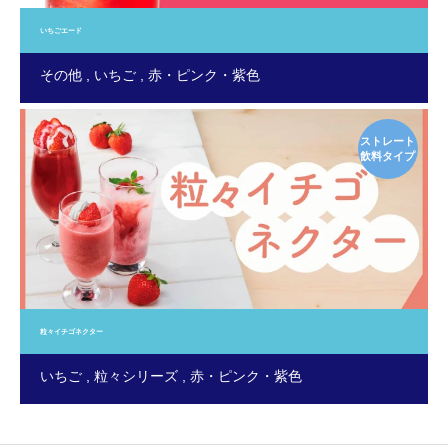
いちごエード
その他
いちご
赤・ピンク・紫色
ストレート
飲料タイプ
粒々イチゴネクター
いちご
粒々シリーズ
赤・ピンク・紫色