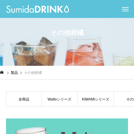
そ
の
他
柑
橘
製品
その他柑橘
全商品
Waltoシリーズ
KIWAMIシリーズ
その