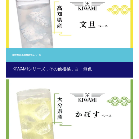
KIWAMI 高知県産文旦ベース
KIWAMIシリーズ
その他柑橘
白・無色