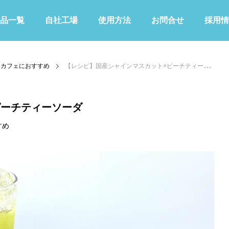
品一覧
自社工場
使用方法
お問合せ
採用情
カフェにおすすめ
【レシピ】国産シャインマスカット×ピーチティーソーダ
ピーチティーソーダ
すめ
KIWAMIシリーズ
その他
青色
緑色