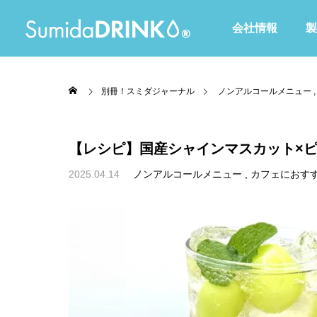
会社情報
製
別冊！スミダジャーナル
ノンアルコールメニュー
【レシピ】国産シャインマスカット×
2025.04.14
ノンアルコールメニュー
カフェにおす
全て
Waltoシリーズ
赤・ピンク・紫色
黄・オレンジ色