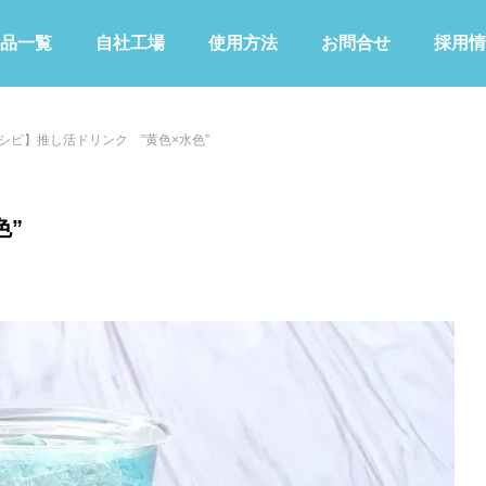
品一覧
自社工場
使用方法
お問合せ
採用情
シピ】推し活ドリンク ”黄色×水色”
色”
KIWAMIシリーズ
その他
青色
緑色