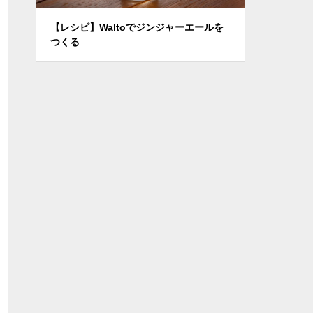
ルを
【レシピ】ラムネサワー
ブラッドオ
ー