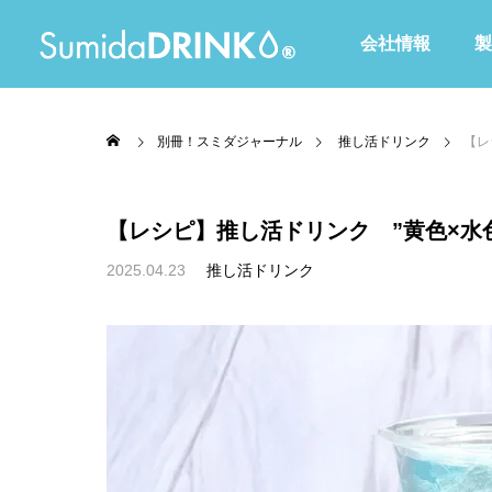
会社情報
製
別冊！スミダジャーナル
推し活ドリンク
【レ
【レシピ】推し活ドリンク ”黄色×水
2025.04.23
推し活ドリンク
全て
Waltoシリーズ
赤・ピンク・紫色
黄・オレンジ色