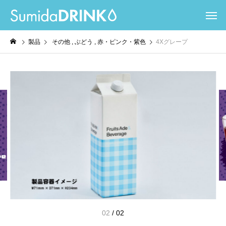
製品
その他
ぶどう
赤・ピンク・紫色
4Xグレープ
02
/
02