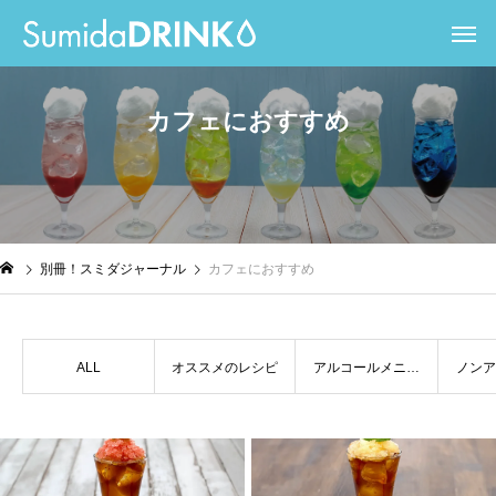
カ
フ
ェ
に
お
す
す
め
別冊！スミダジャーナル
カフェにおすすめ
ALL
オススメのレシピ
アルコールメニュ
ノンア
ー