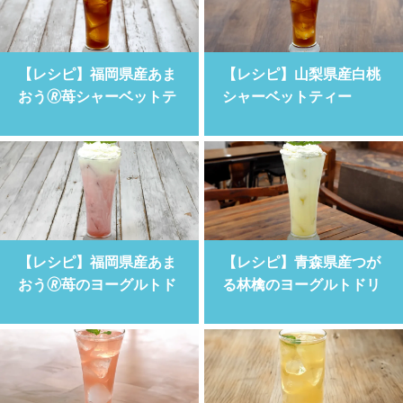
【レシピ】福岡県産あま
【レシピ】山梨県産白桃
おう🄬苺シャーベットテ
シャーベットティー
ィー
【レシピ】福岡県産あま
【レシピ】青森県産つが
おう🄬苺のヨーグルトド
る林檎のヨーグルトドリ
リンク
ンク