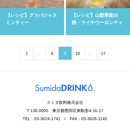
【レシピ】グァバジャス
【レシピ】山梨県産白
ミンティー
桃・ライチウーロンティ
ー
1
…
8
9
10
…
17
スミダ飲料株式会社
〒130-0005 東京都墨田区東駒形4-16-17
TEL：03-3624-1741 / FAX：03-3626-1145