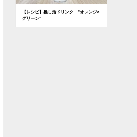
ャ
【レシピ】推し活ドリンク ”オレンジ×
【レシピ】ス
グリーン”
ュ