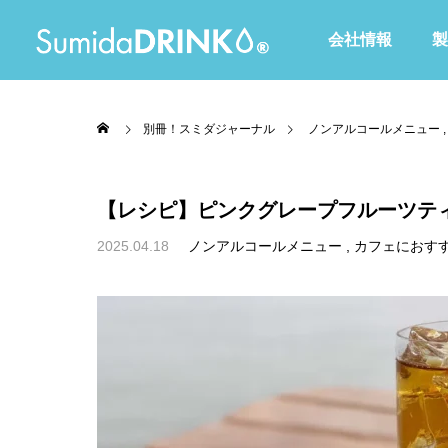
会社情報
製
別冊！スミダジャーナル
ノンアルコールメニュー
【レシピ】ピンクグレープフルーツテ
2025.04.18
ノンアルコールメニュー
カフェにおす
全て
Waltoシリーズ
赤・ピンク・紫色
黄・オレンジ色