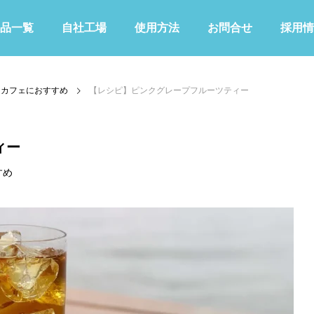
品一覧
自社工場
使用方法
お問合せ
採用情
カフェにおすすめ
【レシピ】ピンクグレープフルーツティー
ィー
すめ
KIWAMIシリーズ
その他
青色
緑色