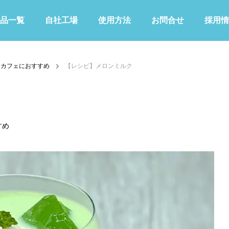
品一覧
自社工場
使用方法
お問合せ
採用情
カフェにおすすめ
【レシピ】メロンミルク
すめ
KIWAMIシリーズ
その他
青色
緑色