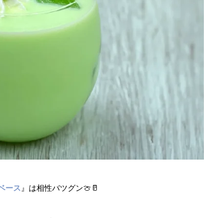
ダベース
』は相性バツグン🍈🥛