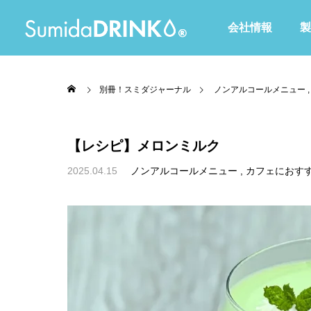
会社情報
製
別冊！スミダジャーナル
ノンアルコールメニュー
【レシピ】メロンミルク
2025.04.15
ノンアルコールメニュー
カフェにおす
全て
Waltoシリーズ
赤・ピンク・紫色
黄・オレンジ色