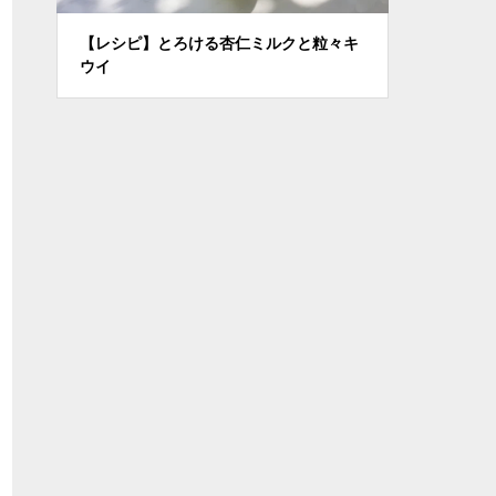
【レシピ】とろける杏仁ミルクと粒々キ
【レシピ】タピオカミ
ウイ