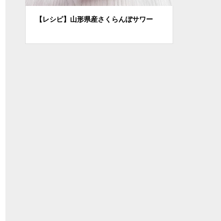
ッシ
【レシピ】山形県産さくらんぼサワー
【レシピ】
ィー