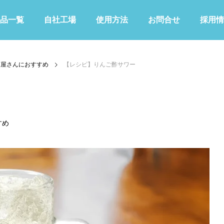
品一覧
自社工場
使用方法
お問合せ
採用情
酒屋さんにおすすめ
【レシピ】りんご酢サワー
すめ
KIWAMIシリーズ
その他
青色
緑色