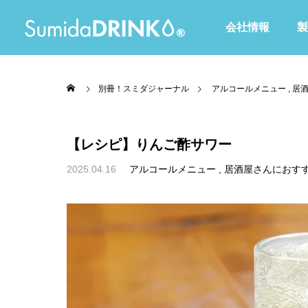
会社情報
製
別冊！スミダジャーナル
アルコールメニュー
居
【レシピ】りんご酢サワー
2025.04.16
アルコールメニュー
居酒屋さんにおす
全て
Waltoシリーズ
赤・ピンク・紫色
黄・オレンジ色