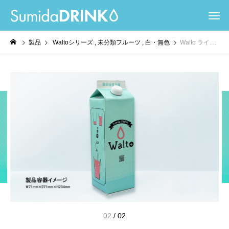
製品
Waltoシリーズ
未分類フルーツ
白・無色
Walto ライチベース
02
/
02