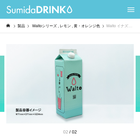
製品
Waltoシリーズ
レモン
黄・オレンジ色
Walto イナズマレモンベース
02
/
02