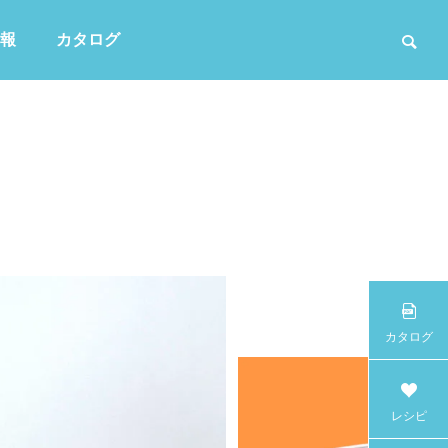
報
カタログ
かき氷
カタログ
レシピ
白・無色