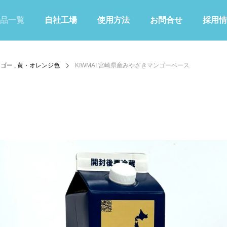
品一覧
自社工場
使用方法
お問合せ
採用情
ンゴー
黄・オレンジ色
KIWMAI 宮崎県産みやざきマンゴーベース
KIWAMIシリーズ
その他
青色
緑色