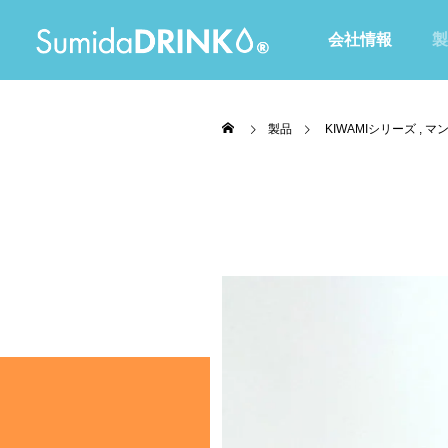
会社情報
製
製品
KIWAMIシリーズ
マ
全て
Waltoシリーズ
赤・ピンク・紫色
黄・オレンジ色