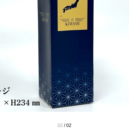
02
/
02