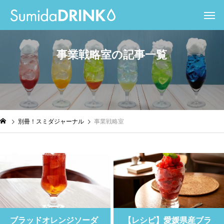
事
業
戦
略
室
の
記
事
一
覧
別冊！スミダジャーナル
事業戦略室
ブラッドオレンジソーダ
【レシピ】愛媛県産ブラ