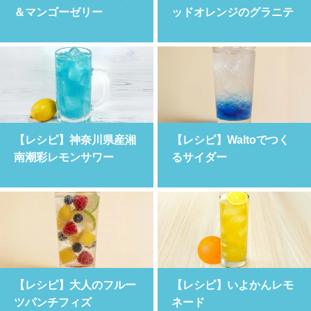
＆マンゴーゼリー
ッドオレンジのグラニテ
【レシピ】神奈川県産湘
【レシピ】Waltoでつく
南潮彩レモンサワー
るサイダー
【レシピ】大人のフルー
【レシピ】いよかんレモ
ツパンチフィズ
ネード