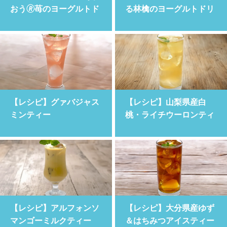
おう🄬苺のヨーグルトド
る林檎のヨーグルトドリ
リンク
ンク
【レシピ】グァバジャス
【レシピ】山梨県産白
ミンティー
桃・ライチウーロンティ
ー
【レシピ】アルフォンソ
【レシピ】大分県産ゆず
マンゴーミルクティー
＆はちみつアイスティー