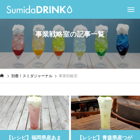
事
業
戦
略
室
の
記
事
一
覧
別冊！スミダジャーナル
事業戦略室
【レシピ】福岡県産あま
【レシピ】青森県産つが