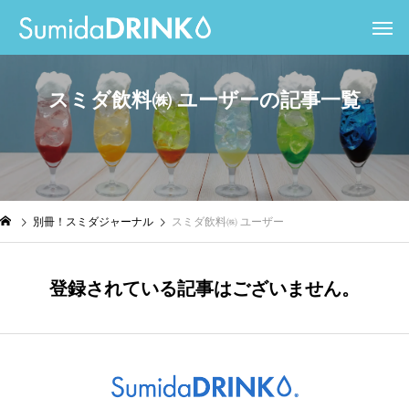
ス
ミ
ダ
飲
料
㈱
ユ
ー
ザ
ー
の
記
事
一
覧
別冊！スミダジャーナル
スミダ飲料㈱ ユーザー
登録されている記事はございません。